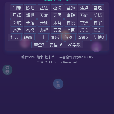
首页
新城的服务
集团业务