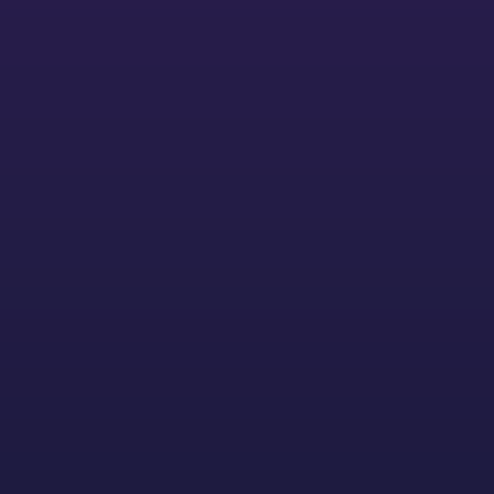
投资者关系
联系方式
© 2019
集团业务
新城平台介绍