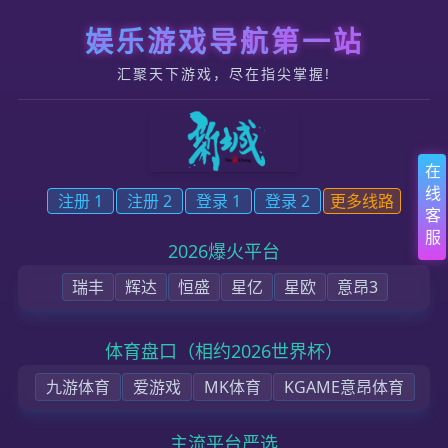
跳转到内容
HOME-新城平台 - 创建注册ID账号 - 登录Login
首页
新城的服务
集团业务
投资者关系
联系方式